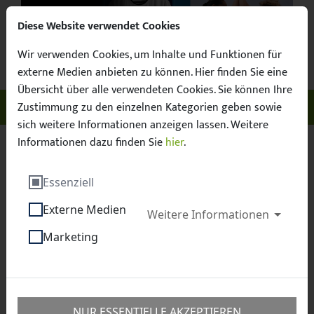
Diese Website verwendet Cookies
Wir verwenden Cookies, um Inhalte und Funktionen für
Facebook
X / Twitter
Instagram
YouTube
externe Medien anbieten zu können. Hier finden Sie eine
Übersicht über alle verwendeten Cookies. Sie können Ihre
Unser Sachsen. Euer Fussball.
Zustimmung zu den einzelnen Kategorien geben sowie
Menü ö
sich weitere Informationen anzeigen lassen. Weitere
Informationen dazu finden Sie
hier
.
Sächsischer Fußball-Verband e.V.
Essenziell
Externe Medien
Weitere Informationen
Suchergebnisse
Marketing
Suchbegriff
NUR ESSENTIELLE AKZEPTIEREN