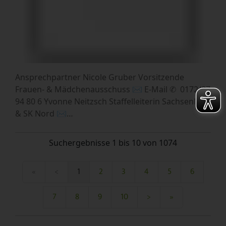
Ansprechpartner Nicole Gruber Vorsitzende
Frauen- & Mädchenausschuss ✉︎ E-Mail ✆ 0172/87
94 80 6 Yvonne Neitzsch Staffelleiterin Sachsenliga
& SK Nord ✉︎…
Suchergebnisse 1 bis 10 von 1074
«
<
1
2
3
4
5
6
7
8
9
10
>
»