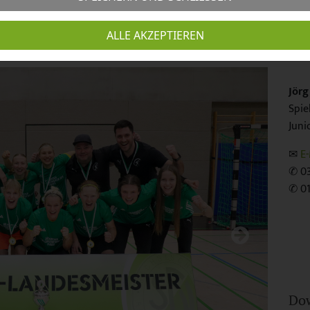
ft
Ans
ALLE AKZEPTIEREN
Jörg
Spie
Juni
✉︎
E-
✆ 0
✆ 01
Do