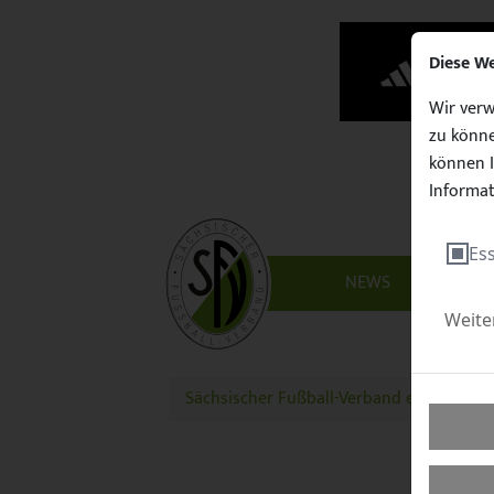
Diese W
Wir verw
zu könne
können I
Informat
Ess
NEWS
VERBAN
Weite
Sächsischer Fußball-Verband e.V.
Fussb