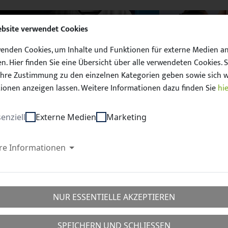
ebsite verwendet Cookies
enden Cookies, um Inhalte und Funktionen für externe Medien a
n. Hier finden Sie eine Übersicht über alle verwendeten Cookies. S
hre Zustimmung zu den einzelnen Kategorien geben sowie sich w
ionen anzeigen lassen. Weitere Informationen dazu finden Sie
hie
Unser Sachsen. 
enziell
Externe Medien
Marketing
D
FUSSBALL
QUALIFIZIERUNG
SCHIEDSRICHTER
TAL
re Informationen
all
Futsal
Frauen/Juniorinnen
NUR ESSENTIELLE AKZEPTIEREN
SPEICHERN UND SCHLIESSEN