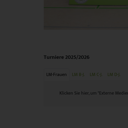
Turniere 2025/2026
LM-Frauen
LM B-J.
LM C-J.
LM D-J.
Klicken Sie hier, um "Externe Medie