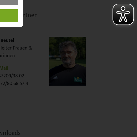
prechpartner
 Beutel
lleiter Frauen &
orinnen
Mail
37209/38 02
72/80 68 57 4
wnloads