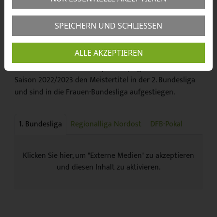
Fortuna Dresden und die zweite Mannschaft von
RasenBallsport Leipzig schon länger in dieser Liga spielt,
SPEICHERN UND SCHLIESSEN
kommt die Mannschaft vom SV Eintracht Leipzig-Süd zur
Saison 2025/2026 neu dazu.
ALLE AKZEPTIEREN
Die Frauen von RasenBallsport Leipzig I holten in der
Saison 2022/2023 den Meistertitel in der 2. Bundesliga
und sind in die Frauen-Bundesliga aufgestiegen.
1. Bundesliga
Regionalliga Nordost
DFB-Pokal
Klicken Sie hier, um "Externe Medien" zu akzeptieren
und diesen Inhalt zu aktivieren.