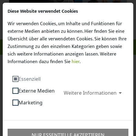
Diese Website verwendet Cookies
Wir verwenden Cookies, um Inhalte und Funktionen für
Suchbegr
Facebook
X / Twitter
Instagram
YouTube
Suche
externe Medien anbieten zu können. Hier finden Sie eine
Übersicht über alle verwendeten Cookies. Sie können Ihre
Zustimmung zu den einzelnen Kategorien geben sowie
Unser Sachsen. Euer Fussball.
Menü ö
sich weitere Informationen anzeigen lassen. Weitere
Informationen dazu finden Sie
hier
.
Sächsischer Fußball-Verband e.V.
Fussball
Essenziell
Frauen
Frauen überregional
Externe Medien
Weitere Informationen
Frauen überregional
Marketing
In der Frauen-Regionalliga Nordost sind drei sächsische
Mannschaften vertreten. Während die Frauen vom 1. FFC
NUR ESSENTIELLE AKZEPTIEREN