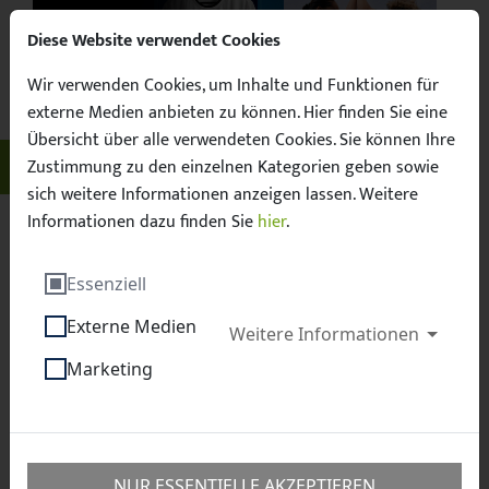
Diese Website verwendet Cookies
Wir verwenden Cookies, um Inhalte und Funktionen für
Suchbegrif
Facebook
X / Twitter
Instagram
YouTube
Suche
externe Medien anbieten zu können. Hier finden Sie eine
Übersicht über alle verwendeten Cookies. Sie können Ihre
Unser Sachsen. Euer Fussball.
Zustimmung zu den einzelnen Kategorien geben sowie
Menü öff
sich weitere Informationen anzeigen lassen. Weitere
Informationen dazu finden Sie
hier
.
Sächsischer Fußball-Verband e.V.
Essenziell
Talentförderung
Externe Medien
Landesauswahlmannschaften
U 15-Junioren
Weitere Informationen
Marketing
U 15-Junioren
NUR ESSENTIELLE AKZEPTIEREN