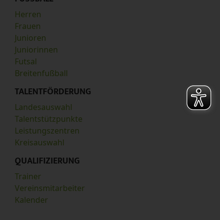
Herren
Frauen
Junioren
Juniorinnen
Futsal
Breitenfußball
TALENTFÖRDERUNG
Landesauswahl
Talentstützpunkte
Leistungszentren
Kreisauswahl
QUALIFIZIERUNG
Trainer
Vereinsmitarbeiter
Kalender