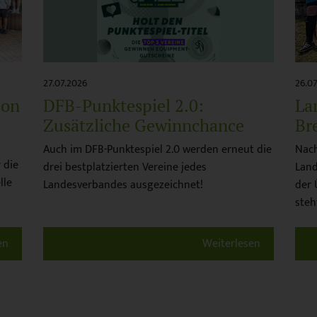
27.07.2026
26.0
son
DFB-Punktespiel 2.0:
La
Zusätzliche Gewinnchance
Br
Auch im DFB-Punktespiel 2.0 werden erneut die
Nach
 die
drei bestplatzierten Vereine jedes
Land
lle
Landesverbandes ausgezeichnet!
der 
steh
en
Weiterlesen