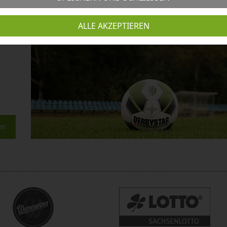
ALLE AKZEPTIEREN
 des
einen
en