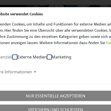
ebsite verwendet Cookies
enden Cookies, um Inhalte und Funktionen für externe Medien a
n. Hier finden Sie eine Übersicht über alle verwendeten Cookies. S
hre Zustimmung zu den einzelnen Kategorien geben sowie sich w
ionen anzeigen lassen. Weitere Informationen dazu finden Sie
hie
Unser Sachsen. 
enziell
Externe Medien
Marketing
D
FUSSBALL
QUALIFIZIERUNG
SCHIEDSRICHTER
TAL
re Informationen
r
NUR ESSENTIELLE AKZEPTIEREN
SPEICHERN UND SCHLIESSEN