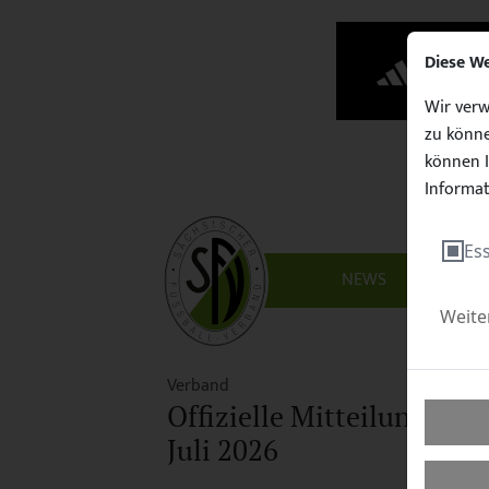
Diese W
Wir verw
zu könne
können I
Informat
Ess
NEWS
VERBAN
Weite
Verband
Offizielle Mitteilungen fü
Juli 2026