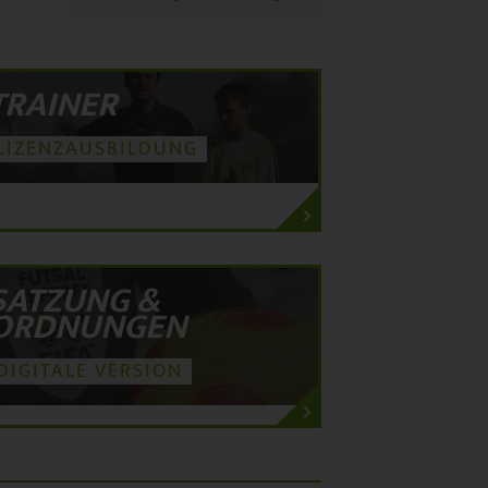
TRAINER
LIZENZAUSBILDUNG
SATZUNG &
ORDNUNGEN
DIGITALE VERSION