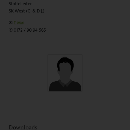
Staffelleiter
SK West (C- & D-J.)
✉
E-Mail
✆ 0172 / 90 94 565
Downloads