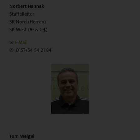
Norbert Hannak
Staffelleiter
SK Nord (Herren)
SK West (B- & C-J.)
✉︎
E-Mail
✆ 0157/54 54 21 84
Tom Weigel