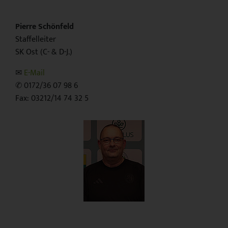
Pierre Schönfeld
Staffelleiter
SK Ost (C- & D-J.)
✉︎
E-Mail
✆ 0172/36 07 98 6
Fax: 03212/14 74 32 5