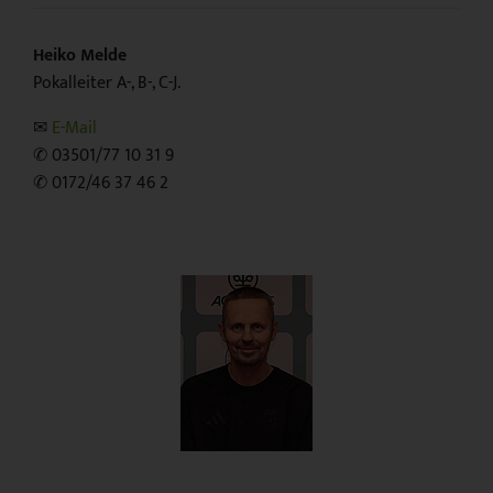
Heiko Melde
Pokalleiter A-, B-, C-J.
✉
E-Mail
✆ 03501/77 10 31 9
✆ 0172/46 37 46 2