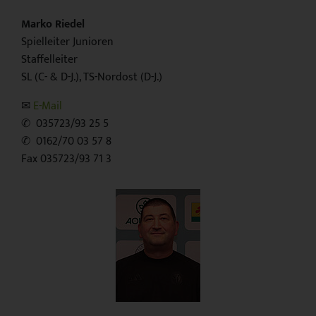
Marko Riedel
Spielleiter Junioren
Staffelleiter
SL (C- & D-J.), TS-Nordost (D-J.)
✉︎
E-Mail
✆ 035723/93 25 5
✆ 0162/70 03 57 8
Fax 035723/93 71 3