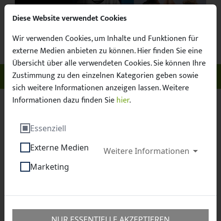
Diese Website verwendet Cookies
Wir verwenden Cookies, um Inhalte und Funktionen für
Suchbegr
Facebook
X / Twitter
Instagram
YouTube
Suche
externe Medien anbieten zu können. Hier finden Sie eine
Übersicht über alle verwendeten Cookies. Sie können Ihre
Zustimmung zu den einzelnen Kategorien geben sowie
Unser Sachsen. Euer Fussball.
Menü ö
sich weitere Informationen anzeigen lassen. Weitere
Informationen dazu finden Sie
hier
.
Sächsischer Fußball-Verband e.V.
Fussball
Essenziell
Junioren
C-Junioren
Externe Medien
Weitere Informationen
C-Junioren
Marketing
NUR ESSENTIELLE AKZEPTIEREN