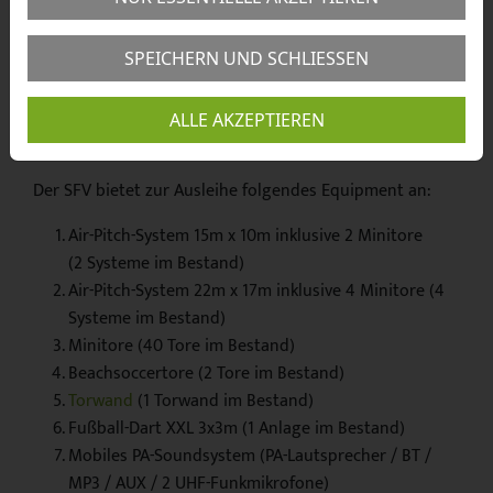
SPEICHERN UND SCHLIESSEN
ALLE AKZEPTIEREN
Die mobilen Anlagen lassen sich vielseitig einsetzen.
Der SFV bietet zur Ausleihe folgendes Equipment an:
Air-Pitch-System 15m x 10m inklusive 2 Minitore
(2 Systeme im Bestand)
Air-Pitch-System 22m x 17m inklusive 4 Minitore (4
Systeme im Bestand)
Minitore (40 Tore im Bestand)
Beachsoccertore (2 Tore im Bestand)
Torwand
(1 Torwand im Bestand)
Fußball-Dart XXL 3x3m (1 Anlage im Bestand)
Mobiles PA-Soundsystem (PA-Lautsprecher / BT /
MP3 / AUX / 2 UHF-Funkmikrofone)