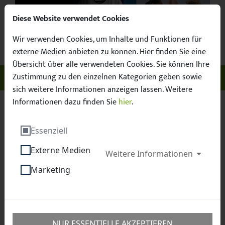
Diese Website verwendet Cookies
Wir verwenden Cookies, um Inhalte und Funktionen für
Suchbegr
Facebook
X / Twitter
Instagram
YouTube
Suche
externe Medien anbieten zu können. Hier finden Sie eine
Übersicht über alle verwendeten Cookies. Sie können Ihre
Zustimmung zu den einzelnen Kategorien geben sowie
Unser Sachsen. Euer Fussball.
Menü ö
sich weitere Informationen anzeigen lassen. Weitere
Informationen dazu finden Sie
hier
.
Sächsischer Fußball-Verband e.V.
Service
Essenziell
Ausleihe
Externe Medien
Weitere Informationen
Ausleihe
Marketing
NUR ESSENTIELLE AKZEPTIEREN