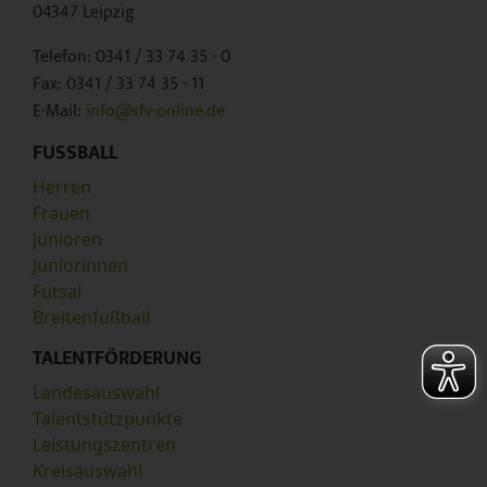
04347 Leipzig
Telefon: 0341 / 33 74 35 - 0
Fax: 0341 / 33 74 35 - 11
E-Mail:
info@sfv-online.de
FUSSBALL
Herren
Frauen
Junioren
Juniorinnen
Futsal
Breitenfußball
TALENTFÖRDERUNG
Landesauswahl
Talentstützpunkte
Leistungszentren
Kreisauswahl