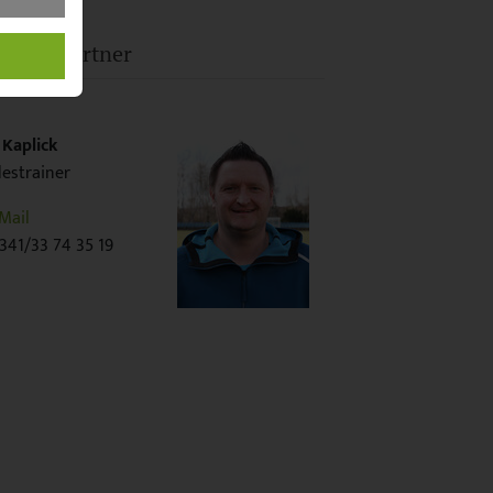
prechpartner
 Kaplick
estrainer
Mail
41/33 74 35 19