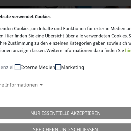
ebsite verwendet Cookies
enden Cookies, um Inhalte und Funktionen für externe Medien a
n. Hier finden Sie eine Übersicht über alle verwendeten Cookies. S
hre Zustimmung zu den einzelnen Kategorien geben sowie sich w
ionen anzeigen lassen. Weitere Informationen dazu finden Sie
hie
Unser Sachsen. 
enziell
Externe Medien
Marketing
D
FUSSBALL
QUALIFIZIERUNG
SCHIEDSRICHTER
TAL
re Informationen
ntförderung
Landesauswahlmannschaften
U 18-Junioren
NUR ESSENTIELLE AKZEPTIEREN
SPEICHERN UND SCHLIESSEN