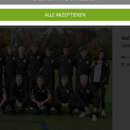
Ans
ALLE AKZEPTIEREN
Olaf
Land
✉︎
E-
✆ 03