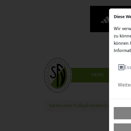
Diese W
Wir verw
zu könne
können I
Informat
Ess
NEWS
VERBAN
Weite
Sächsischer Fußball-Verband e.V.
Tale