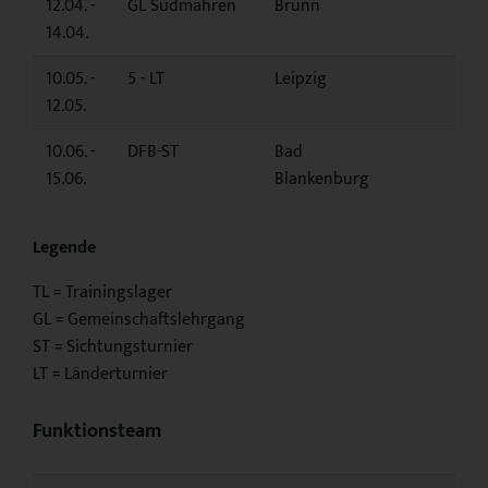
12.04. -
GL Südmähren
Brünn
14.04.
10.05. -
5 - LT
Leipzig
12.05.
10.06. -
DFB-ST
Bad
15.06.
Blankenburg
Legende
TL = Trainingslager
GL = Gemeinschaftslehrgang
ST = Sichtungsturnier
LT = Länderturnier
Funktionsteam