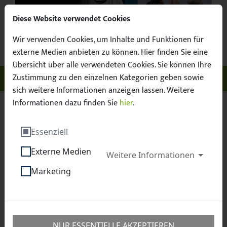
Diese Website verwendet Cookies
Wir verwenden Cookies, um Inhalte und Funktionen für
Suchbegr
Facebook
X / Twitter
Instagram
YouTube
Suche
externe Medien anbieten zu können. Hier finden Sie eine
Übersicht über alle verwendeten Cookies. Sie können Ihre
Zustimmung zu den einzelnen Kategorien geben sowie
Unser Sachsen. Euer Fussball.
Menü ö
sich weitere Informationen anzeigen lassen. Weitere
Informationen dazu finden Sie
hier
.
Sächsischer Fußball-Verband e.V.
Talentförderung
Essenziell
Landesauswahlmannschaften
U 14-Junioren
Externe Medien
Weitere Informationen
U 14-Junioren
Marketing
NUR ESSENTIELLE AKZEPTIEREN