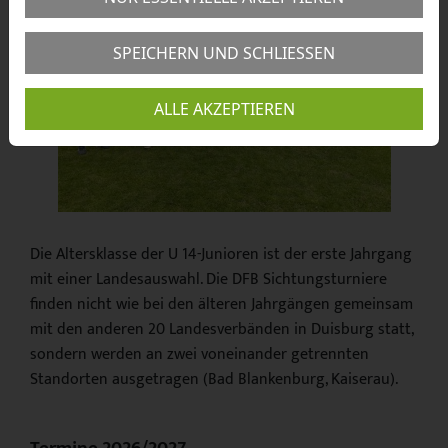
SPEICHERN UND SCHLIESSEN
ALLE AKZEPTIEREN
Die Altersklasse der U 14-Junioren ist der erste Jahrgang
mit einer Landesauswahl. Die DFB Sichtungsturniere
finden nicht wie bei den älteren Jahrgängen gemeinsam
mit den anderen 20 Landesverbänden in Duisburg statt,
sondern werden an zwei voneinander getrennten
Standorten ausgetragen (Bad Blankenburg, Kaiserau).