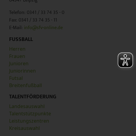
04347 Leipzig
Telefon: 0341 / 33 74 35 - 0
Fax: 0341 / 33 74 35 - 11
E-Mail:
info@sfv-online.de
FUSSBALL
Herren
Frauen
Junioren
Juniorinnen
Futsal
Breitenfußball
TALENTFÖRDERUNG
Landesauswahl
Talentstützpunkte
Leistungszentren
Kreisauswahl