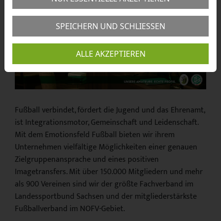
SPEICHERN UND SCHLIESSEN
ALLE AKZEPTIEREN
Fußball verbindet, fördert die Jugend und das Ehrenamt,
ist Integrationsmotor, Gemeinschaft und Leidenschaft.
Mit dem Emotionsfeld Fußball bieten wir ihrem
Unternehmen vielfältige Möglichkeiten einer genauen
Zielgruppenansprache und eines positiven
Imagetransfers. Mit über 150.000 Mitgliedern und mehr
als 900 Vereinen sind wir der größte Fachverband im
Landessportbund Sachsen und der mitgliederstärkste
Fußballverband im NOFV-Gebiet.