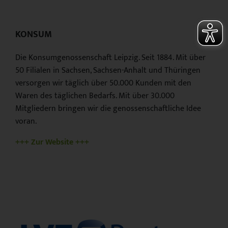
KONSUM
Die Konsumgenossenschaft Leipzig. Seit 1884. Mit über
50 Filialen in Sachsen, Sachsen-Anhalt und Thüringen
versorgen wir täglich über 50.000 Kunden mit den
Waren des täglichen Bedarfs. Mit über 30.000
Mitgliedern bringen wir die genossenschaftliche Idee
voran.
+++ Zur Website +++