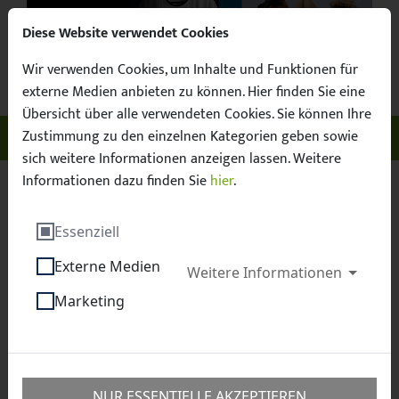
Diese Website verwendet Cookies
Wir verwenden Cookies, um Inhalte und Funktionen für
Suchbegr
Facebook
X / Twitter
Instagram
YouTube
Suche
externe Medien anbieten zu können. Hier finden Sie eine
Übersicht über alle verwendeten Cookies. Sie können Ihre
Zustimmung zu den einzelnen Kategorien geben sowie
Unser Sachsen. Euer Fussball.
Menü ö
sich weitere Informationen anzeigen lassen. Weitere
Informationen dazu finden Sie
hier
.
Sächsischer Fußball-Verband e.V.
Verband
Essenziell
Partner
Externe Medien
Weitere Informationen
Marketing
Partner
NUR ESSENTIELLE AKZEPTIEREN