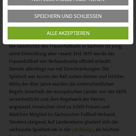
SPEICHERN UND SCHLIESSEN
ALLE AKZEPTIEREN
Die Geschichte des Frauenfußballs in Sachsen ist jung,
seine Entwicklung aber rasant. Erst 1970 wurde der
Frauenfußball von Verbandsseite offiziell erlaubt.
Damals allerdings nur mit Einschränkungen: Die
Spielzeit war kürzer, der Ball zudem kleiner und leichter.
Mitte der 80er Jahre wurden die unterschiedlichen
Regeln innerhalb der europäischen Länder von der UEFA
vereinheitlicht und dem Regelwerk der Herren
angepasst. Inzwischen sind ca. 6.000 Frauen und
Mädchen Mitglied im Sächsischen Fußball-Verband,
Tendenz steigend. Auf Landesebene gliedert sich der
sächsische Spielbetrieb in die
Landesliga
, als höchste