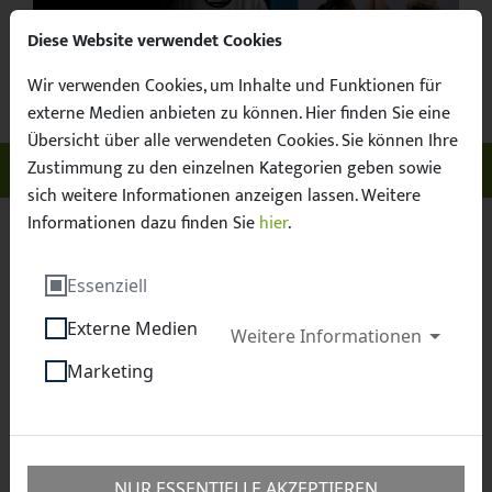
Diese Website verwendet Cookies
Wir verwenden Cookies, um Inhalte und Funktionen für
Suchbegr
Facebook
X / Twitter
Instagram
YouTube
Suche
externe Medien anbieten zu können. Hier finden Sie eine
Übersicht über alle verwendeten Cookies. Sie können Ihre
Zustimmung zu den einzelnen Kategorien geben sowie
Unser Sachsen. Euer Fussball.
Menü ö
sich weitere Informationen anzeigen lassen. Weitere
Informationen dazu finden Sie
hier
.
Sächsischer Fußball-Verband e.V.
Fussball
Essenziell
Frauen
Externe Medien
Weitere Informationen
Frauenfußball in Sachsen
Marketing
NUR ESSENTIELLE AKZEPTIEREN