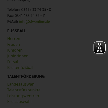
Telefon: 0341 / 33 74 35 - 0
Fax: 0341 / 33 74 35 - 11
E-Mail:
info@sfv-online.de
FUSSBALL
Herren
Frauen
Junioren
Juniorinnen
Futsal
Breitenfußball
TALENTFÖRDERUNG
Landesauswahl
Talentstützpunkte
Leistungszentren
Kreisauswahl