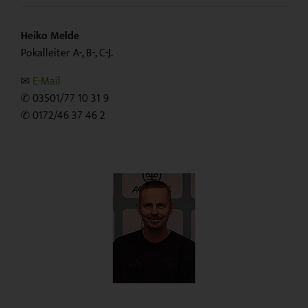
Heiko Melde
Pokalleiter A-, B-, C-J.
✉
E-Mail
✆ 03501/77 10 31 9
✆ 0172/46 37 46 2