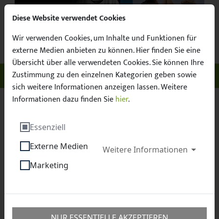
Diese Website verwendet Cookies
Wir verwenden Cookies, um Inhalte und Funktionen für
Suchbegr
Facebook
X / Twitter
Instagram
YouTube
Suche
externe Medien anbieten zu können. Hier finden Sie eine
Übersicht über alle verwendeten Cookies. Sie können Ihre
Zustimmung zu den einzelnen Kategorien geben sowie
Unser Sachsen. Euer Fussball.
Menü ö
sich weitere Informationen anzeigen lassen. Weitere
Informationen dazu finden Sie
hier
.
Sächsischer Fußball-Verband e.V.
Fussball
Essenziell
Junioren
Landespokal
Externe Medien
Weitere Informationen
Landespokal Junioren
Marketing
NUR ESSENTIELLE AKZEPTIEREN