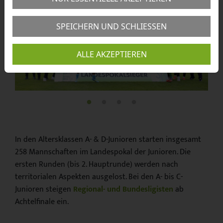
SPEICHERN UND SCHLIESSEN
ALLE AKZEPTIEREN
In den Altersklassen A- & D-Junioren starten insgesamt
258 Mannschaften im Landespokal der Junioren. Die
ersten Runden (bis 2. Hauptrunde) werden nach
territorialen Aspekten ausgelost. Bei den A- bis C-
Junioren steigen
Regional- und Bundesligisten
ab
Achtelfinale ein.