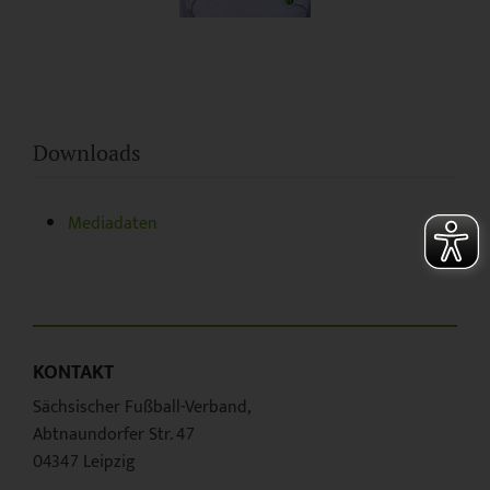
Downloads
Mediadaten
KONTAKT
Sächsischer Fußball-Verband,
Abtnaundorfer Str. 47
04347 Leipzig