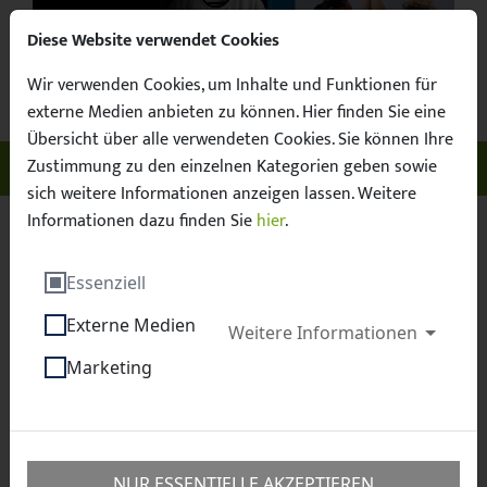
Diese Website verwendet Cookies
Wir verwenden Cookies, um Inhalte und Funktionen für
Suchbegr
Facebook
X / Twitter
Instagram
YouTube
Suche
externe Medien anbieten zu können. Hier finden Sie eine
Übersicht über alle verwendeten Cookies. Sie können Ihre
Zustimmung zu den einzelnen Kategorien geben sowie
Unser Sachsen. Euer Fussball.
Menü ö
sich weitere Informationen anzeigen lassen. Weitere
Informationen dazu finden Sie
hier
.
Sächsischer Fußball-Verband e.V.
Verband
Essenziell
Publikationen
Externe Medien
Weitere Informationen
Publikationen
Marketing
Mit drei verschiedenen Publikationen informiert der
sächsische Fußball-Verband regelmäßig seine Mitglieder,
NUR ESSENTIELLE AKZEPTIEREN