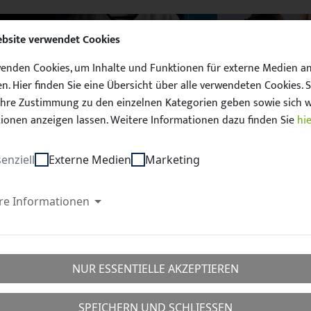
ebsite verwendet Cookies
enden Cookies, um Inhalte und Funktionen für externe Medien a
n. Hier finden Sie eine Übersicht über alle verwendeten Cookies. S
hre Zustimmung zu den einzelnen Kategorien geben sowie sich w
ionen anzeigen lassen. Weitere Informationen dazu finden Sie
hie
Unser Sachsen. 
enziell
Externe Medien
Marketing
D
FUSSBALL
QUALIFIZIERUNG
SCHIEDSRICHTER
TAL
re Informationen
les
Ehrenamt
NUR ESSENTIELLE AKZEPTIEREN
SPEICHERN UND SCHLIESSEN