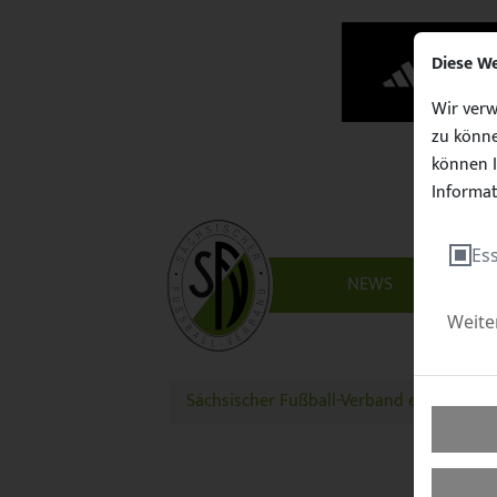
Diese W
Wir verw
zu könne
können I
Informat
Ess
NEWS
VERBAN
Weite
Sächsischer Fußball-Verband e.V.
Sozia