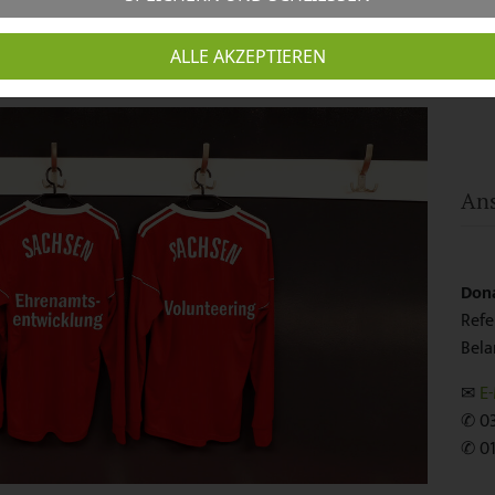
ALLE AKZEPTIEREN
Ans
Don
Refe
Bel
✉
E-
✆ 03
✆ 01