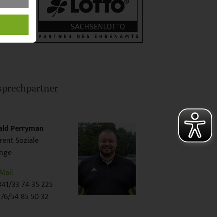
prechpartner
ald Perryman
rent Soziale
ange
Mail
41/33 74 35 225
76/54 85 50 32