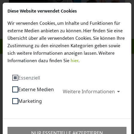
Diese Website verwendet Cookies
Wir verwenden Cookies, um Inhalte und Funktionen für
Suchbegr
Facebook
X / Twitter
Instagram
YouTube
Suche
externe Medien anbieten zu können. Hier finden Sie eine
Übersicht über alle verwendeten Cookies. Sie können Ihre
Zustimmung zu den einzelnen Kategorien geben sowie
Unser Sachsen. Euer Fussball.
Menü ö
sich weitere Informationen anzeigen lassen. Weitere
Informationen dazu finden Sie
hier
.
Sächsischer Fußball-Verband e.V.
News
Essenziell
Jetzt bewerben: Julius Hirsch Preis 2026
Externe Medien
Weitere Informationen
Jetzt bewerben: Julius
Marketing
Hirsch Preis 2026
10.06.2026
Soziales
Erstellt von
DFB
NUR ESSENTIELLE AKZEPTIEREN