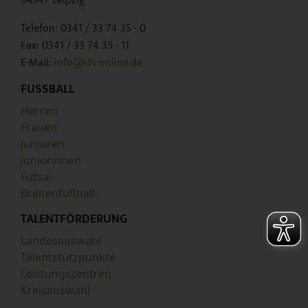
04347 Leipzig
Telefon: 0341 / 33 74 35 - 0
Fax: 0341 / 33 74 35 - 11
E-Mail:
info@sfv-online.de
FUSSBALL
Herren
Frauen
Junioren
Juniorinnen
Futsal
Breitenfußball
TALENTFÖRDERUNG
Landesauswahl
Talentstützpunkte
Leistungszentren
Kreisauswahl