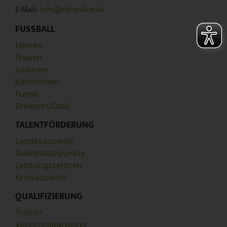
E-Mail:
info@sfv-online.de
FUSSBALL
Herren
Frauen
Junioren
Juniorinnen
Futsal
Breitenfußball
TALENTFÖRDERUNG
Landesauswahl
Talentstützpunkte
Leistungszentren
Kreisauswahl
QUALIFIZIERUNG
Trainer
Vereinsmitarbeiter