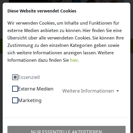
Diese Website verwendet Cookies
Wir verwenden Cookies, um Inhalte und Funktionen für
Suchbegr
Facebook
X / Twitter
Instagram
YouTube
Suche
externe Medien anbieten zu können. Hier finden Sie eine
Übersicht über alle verwendeten Cookies. Sie können Ihre
Zustimmung zu den einzelnen Kategorien geben sowie
Unser Sachsen. Euer Fussball.
Menü ö
sich weitere Informationen anzeigen lassen. Weitere
Informationen dazu finden Sie
hier
.
Sächsischer Fußball-Verband e.V.
News
Essenziell
AKTION junges Ehrenamt: Fußballhelden
Externe Medien
gesucht!
Weitere Informationen
Marketing
AKTION junges
Ehrenamt:
NUR ESSENTIELLE AKZEPTIEREN