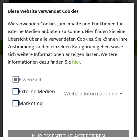
Diese Website verwendet Cookies
Wir verwenden Cookies, um Inhalte und Funktionen für
Suchbegr
Facebook
X / Twitter
Instagram
YouTube
Suche
externe Medien anbieten zu können. Hier finden Sie eine
Übersicht über alle verwendeten Cookies. Sie können Ihre
Zustimmung zu den einzelnen Kategorien geben sowie
Unser Sachsen. Euer Fussball.
Menü ö
sich weitere Informationen anzeigen lassen. Weitere
Informationen dazu finden Sie
hier
.
Sächsischer Fußball-Verband e.V.
Fussball
Essenziell
Breitenfussball
Externe Medien
Weitere Informationen
Breitenfußball
Marketing
Fußball ist keine Frage des Alters! Fußball jenseits der
32 Jahre taugt als Familienevent, seinen sportlichen
NUR ESSENTIELLE AKZEPTIEREN