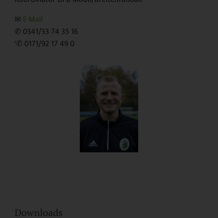
✉︎
E-Mail
✆ 0341/33 74 35 16
'✆ 0171/92 17 49 0
Downloads