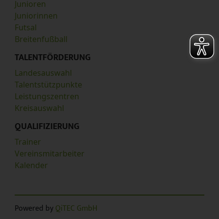
Junioren
Juniorinnen
Futsal
Breitenfußball
TALENTFÖRDERUNG
Landesauswahl
Talentstützpunkte
Leistungszentren
Kreisauswahl
QUALIFIZIERUNG
Trainer
Vereinsmitarbeiter
Kalender
Powered by
QiTEC GmbH