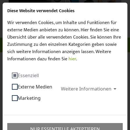
Diese Website verwendet Cookies
Wir verwenden Cookies, um Inhalte und Funktionen für
Suchbegr
Facebook
X / Twitter
Instagram
YouTube
Suche
externe Medien anbieten zu können. Hier finden Sie eine
Übersicht über alle verwendeten Cookies. Sie können Ihre
Zustimmung zu den einzelnen Kategorien geben sowie
Unser Sachsen. Euer Fussball.
Menü ö
sich weitere Informationen anzeigen lassen. Weitere
Informationen dazu finden Sie
hier
.
Sächsischer Fußball-Verband e.V.
News
Essenziell
You run the world – Zeit, dass sich das auch im
Externe Medien
Fußball zeigt!
Weitere Informationen
Marketing
You run the world –
Zeit, dass sich das auch
NUR ESSENTIELLE AKZEPTIEREN